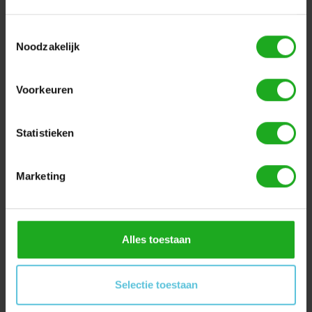
Toestemmingsselectie
Noodzakelijk
Dolphin SF40 |
Dolphin Zenit 15 |
Zwembadrobot
Zwembadrobot
Voorkeuren
€1.089,00
€1.389,00
€1.489,00
Statistieken
Sale
Marketing
Alles toestaan
Selectie toestaan
Dolphin Zenit 10 |
Dolphin Zenit 30 |
Zwembadrobot
Zwembadrobot