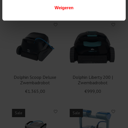
€949,00
€1.099,00
€1.829,00
Weigeren
Dolphin Scoop Deluxe
Dolphin Liberty 200 |
Zwembadrobot
Zwembadrobot
€1.365,00
€999,00
Sale
Sale