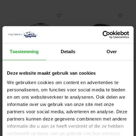
Toestemming
Details
Over
Dolphin S100
Dolphin EON 100
Deze website maakt gebruik van cookies
Zwembadrobot
Zwembadrobot -
We gebruiken cookies om content en advertenties te
Draadloos
€899,00
personaliseren, om functies voor social media te bieden
€0,00
en om ons websiteverkeer te analyseren. Ook delen we
informatie over uw gebruik van onze site met onze
partners voor social media, adverteren en analyse. Deze
Sale
partners kunnen deze gegevens combineren met andere
informatie die u aan ze heeft verstrekt of die ze hebben
verzameld op basis van uw gebruik van hun services.