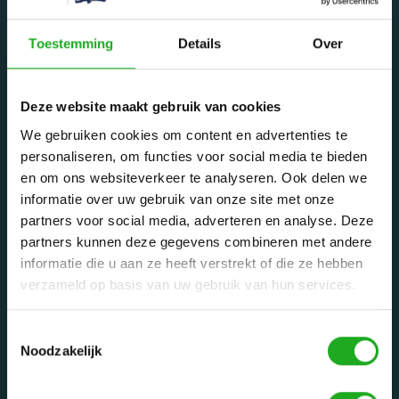
Toestemming
Details
Over
Dolphinrobot - Onderdeel van Zwemland B.V. www.zwemland.nl
Deze website maakt gebruik van cookies
Categorieën
We gebruiken cookies om content en advertenties te
personaliseren, om functies voor social media te bieden
Privé zwembaden
en om ons websiteverkeer te analyseren. Ook delen we
Openbare zwembaden
informatie over uw gebruik van onze site met onze
partners voor social media, adverteren en analyse. Deze
Onderdelen
partners kunnen deze gegevens combineren met andere
Waarom een Dolphin robot?
informatie die u aan ze heeft verstrekt of die ze hebben
Reparatie service
verzameld op basis van uw gebruik van hun services.
Tips
Toestemmingsselectie
Mijn account
Noodzakelijk
Registreren