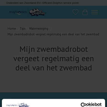
Onderdeel van Zwemland B.V. - Officieel Dolphin service point
Verlanglijst
Winkelwagen
Home
/
Tips
/
Waterreiniging
/
Mijn zwembadrobot vergeet regelmatig een deel van het zwembad
Mijn zwembadrobot
vergeet regelmatig een
deel van het zwembad