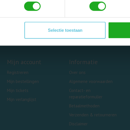
Selectie toestaan
Mijn account
Informatie
Registreren
Over ons
Mijn bestellingen
Algemene voorwaarden
Mijn tickets
Contact- en
reparatieformulier
Mijn verlanglijst
Betaalmethoden
Verzenden & retourneren
Disclaimer