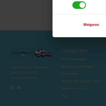
4o
Weigeren
Categorieën
Privé zwembaden
Openbare zwembaden
Dolphinrobot - Onderdeel
van Zwemland B.V.
Onderdelen
www.zwemland.nl
Waarom een Dolphin robot?
Reparatie service
Tips