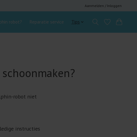
Aanmelden / Inloggen
hin robot?
Reparatie service
Tips
ze schoonmaken?
olphin-robot niet
edige instructies