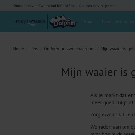
Onderdeel van Zwemland B.V. - Officieel Dolphin service point
Home
Privé zwembade
Home
/
Tips
/
Onderhoud zwembadrobot
/
Mijn waaier is ge
Mijn waaier is
Als je merkt dat er
meer goed zuigt of
Zorg ervoor dat je 
We raden aan om de 
over hoe je de waa