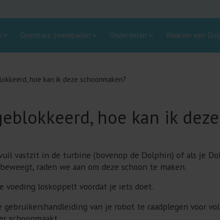
n
Openbare zwembaden
Onderdelen
Waarom een Dolp
blokkeerd, hoe kan ik deze schoonmaken?
 geblokkeerd, hoe kan ik de
 vuil vastzit in de turbine (bovenop de Dolphin) of als je D
 beweegt, raden we aan om deze schoon te maken.
de voeding loskoppelt voordat je iets doet.
gebruikershandleiding van je robot te raadplegen voor voll
ier schoonmaakt.