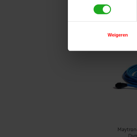
Weigeren
Maytron
Dyn