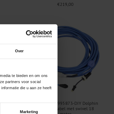
€219,00
Over
 media te bieden en om ons
ze partners voor social
nformatie die u aan ze heeft
 Dolphin
Maytronics 9995873-DIY Dolphin
eter
Dynamic kabel met swivel 18
Marketing
meter