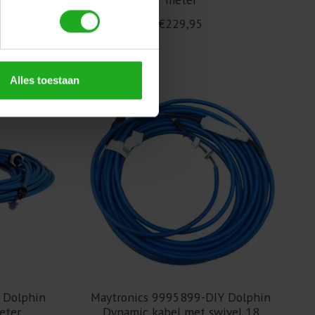
€229,95
Alles toestaan
 Dolphin
Maytronics 9995899-DIY Dolphin
eter
Dynamic kabel met swivel 18