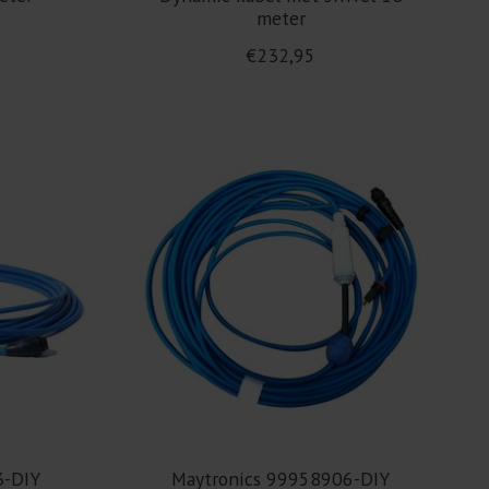
meter
€232,95
3-DIY
Maytronics 99958906-DIY