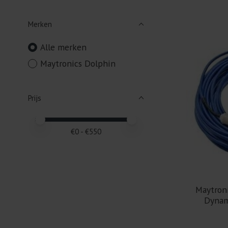
Merken
Alle merken
Maytronics Dolphin
Prijs
Minimale prijswaarde
Price maximum value
€
0
- €
550
Maytron
Dynam