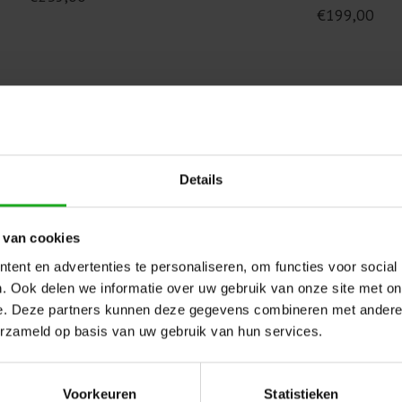
€199,00
Details
 van cookies
ent en advertenties te personaliseren, om functies voor social
. Ook delen we informatie over uw gebruik van onze site met on
e. Deze partners kunnen deze gegevens combineren met andere i
erzameld op basis van uw gebruik van hun services.
ics 9995871-DIY Dolphin
Maytronics 9995872-DIY
ic kabel 24 meter met
Dynamic kabel 18 m
Voorkeuren
Statistieken
siwvel