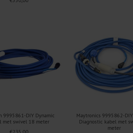
€550,00
n 9995861-DIY Dynamic
Maytronics 9995862-DIY
l met swivel 18 meter
Diagnostic kabel met s
meter
€235,00