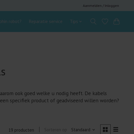
Aanmelden / Inloggen
hin robot?
Reparatie service
Tips
ls
 daarom ook goed welke u nodig heeft. De kabels
 een specifiek product of geadviseerd willen worden?
Sorteren op
Standaard
19 producten