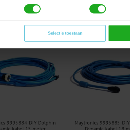
€245,00
€340,00
Selectie toestaan
ics 9995884-DIY Dolphin
Maytronics 9995885-DIY
amic kabel 15 meter
Dynamic kabel 18 m