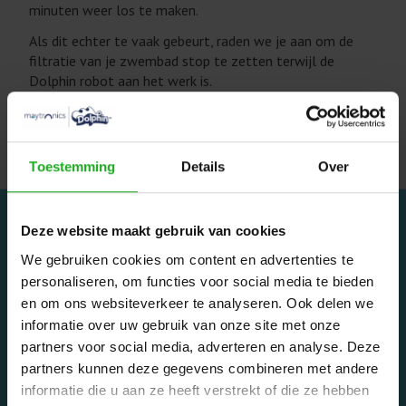
minuten weer los te maken.
Als dit echter te vaak gebeurt, raden we je aan om de
filtratie van je zwembad stop te zetten terwijl de
Dolphin robot aan het werk is.
Neem contact op met Maytronics Australia voor verder
advies.
Toestemming
Details
Over
Deze website maakt gebruik van cookies
We gebruiken cookies om content en advertenties te
personaliseren, om functies voor social media te bieden
en om ons websiteverkeer te analyseren. Ook delen we
Dolphinrobot - Onderdeel van Zwemland B.V. www.zwemland.nl
informatie over uw gebruik van onze site met onze
partners voor social media, adverteren en analyse. Deze
partners kunnen deze gegevens combineren met andere
Categorieën
informatie die u aan ze heeft verstrekt of die ze hebben