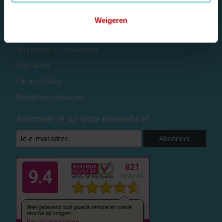
Algemene voorwaarden
Contact- en reparatieformulier
Weigeren
Betaalmethoden
Verzenden & retourneren
Disclaimer
Privacy Policy
Problemen oplossen
Abonneer je op onze nieuwsbrief
Abonneer