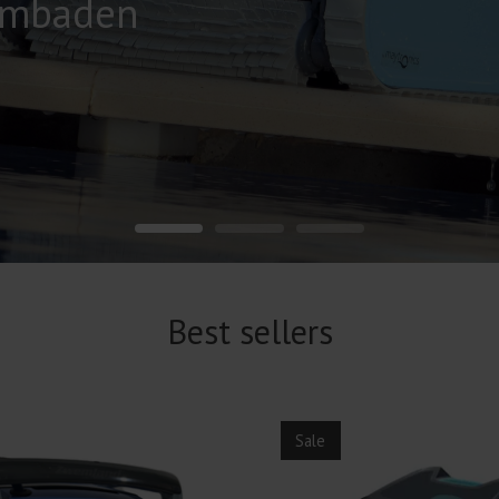
wembaden
Best sellers
Sale