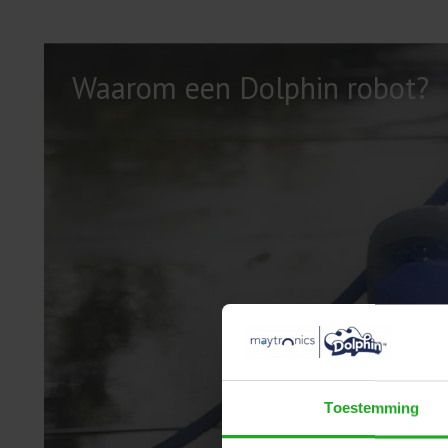
Waarom een Dolphin robot?
Toestemming