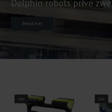
Dolphin robots privé z
Bekijk hier
Items van productcarrousel
Sale
Sale