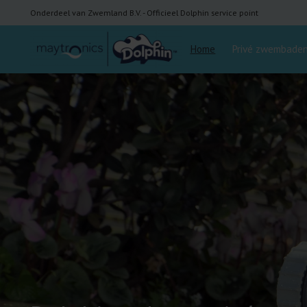
Onderdeel van Zwemland B.V. - Officieel Dolphin service point
Home
Privé zwembade
Hero slideshow items