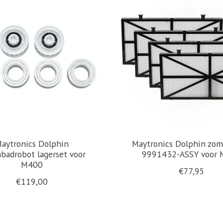
aytronics Dolphin
Maytronics Dolphin zome
adrobot lagerset voor
9991432-ASSY voor
M400
€77,95
€119,00