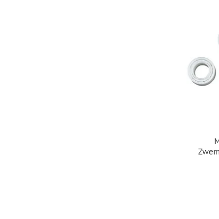
M
Zwemb