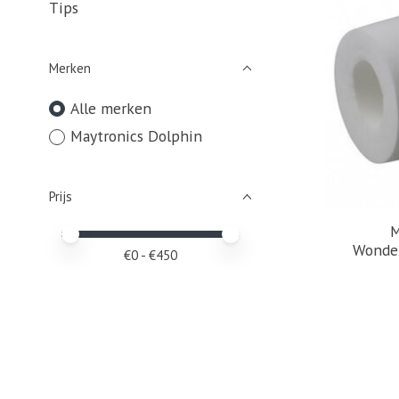
Tips
Merken
Alle merken
Maytronics Dolphin
Prijs
M
Minimale prijswaarde
Price maximum value
Wonder
€
0
- €
450