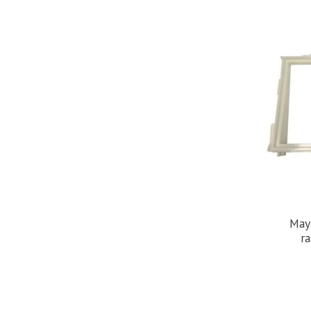
Mayt
r