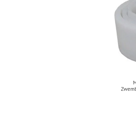
M
Zwemb