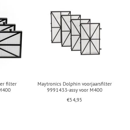
r filter
Maytronics Dolphin voorjaarsfilter
 M400
9991433-assy voor M400
€54,95