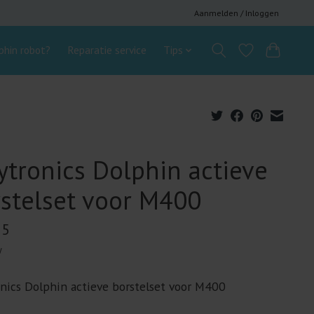
Aanmelden / Inloggen
hin robot?
Reparatie service
Tips
tronics Dolphin actieve
stelset voor M400
95
w
nics Dolphin actieve borstelset voor M400