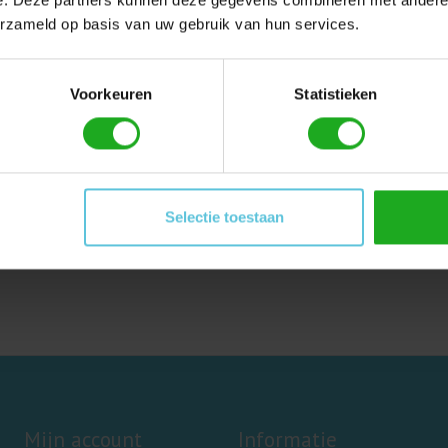
erzameld op basis van uw gebruik van hun services.
stelset voor M400
Voorkeuren
Statistieken
 bij de Dolphin M400.
 schroefjes.
Selectie toestaan
Mijn account
Informatie