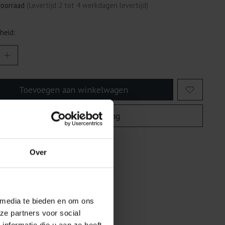
voorraad
(Levertijd:2 tot 4 werkdagen levertijd)
heid:
Toevoegen aan winkelwagen
Plaats bestelling
egen om te vergelijken
Over
 media te bieden en om ons
ze partners voor social
nformatie die u aan ze heeft