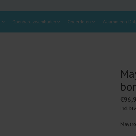
n
Openbare zwembaden
Onderdelen
Waarom een Dolp
May
bor
€96,
Incl. bt
Maytro