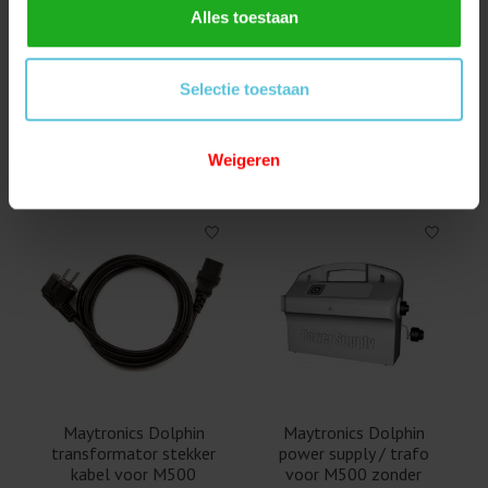
Alles toestaan
Maytronics Dolphin
Maytronics Dolphin
Selectie toestaan
Filter Cartridge Non
filter cartridge locking
Return Flap voor M500
adapter voor M500
€9,95
€7,95
Weigeren
Maytronics Dolphin
Maytronics Dolphin
transformator stekker
power supply / trafo
kabel voor M500
voor M500 zonder