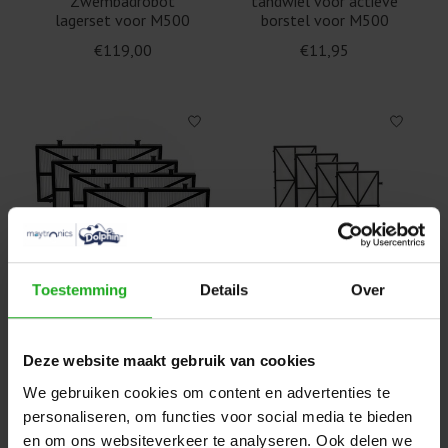
Zwembadrobot
tandwiel voor actieve
lagerset voor M500
borstel voor M500
€119,00
€11,95
Toestemming
Details
Over
Maytronics Dolphin
Maytronics Dolphin
zomer filter 9991432-
voorjaarsfilter
ASSY voor M500
9991433-assy voor
Deze website maakt gebruik van cookies
M500
€77,95
€54,95
We gebruiken cookies om content en advertenties te
personaliseren, om functies voor social media te bieden
en om ons websiteverkeer te analyseren. Ook delen we