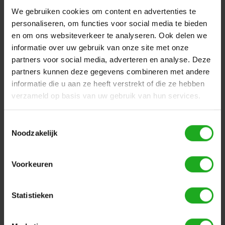
We gebruiken cookies om content en advertenties te
Deze transformator is geschikt voor een Dolphin M500
personaliseren, om functies voor social media te bieden
zonder Bluetooth.
en om ons websiteverkeer te analyseren. Ook delen we
Deze trafo wordt zonder kabel met stekker geleverd.
informatie over uw gebruik van onze site met onze
partners voor social media, adverteren en analyse. Deze
partners kunnen deze gegevens combineren met andere
informatie die u aan ze heeft verstrekt of die ze hebben
verzameld op basis van uw gebruik van hun services.
Dit vind je misschien ook leuk
Toestemmingsselectie
Items van productcarrousel
Noodzakelijk
Voorkeuren
Statistieken