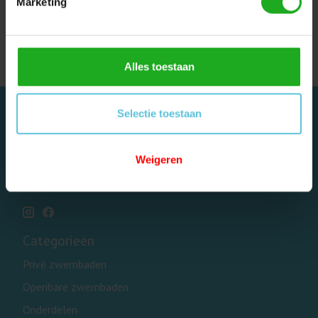
Marketing
Dolphin transformator
stekker kabel
€29,95
Alles toestaan
Selectie toestaan
Weigeren
Dolphinrobot - Onderdeel van Zwemland B.V. www.zwemland.nl
Categorieën
Privé zwembaden
Openbare zwembaden
Onderdelen