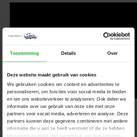
Toestemming
Details
Over
Deze website maakt gebruik van cookies
We gebruiken cookies om content en advertenties te
personaliseren, om functies voor social media te bieden
en om ons websiteverkeer te analyseren. Ook delen we
informatie over uw gebruik van onze site met onze
Open de bovenklep.
Verwijder de filterzakassemblage.
partners voor social media, adverteren en analyse. Deze
Rits de filterzak open.
partners kunnen deze gegevens combineren met andere
Draai de filterzak om en schud het vuil eruit.
informatie die u aan ze heeft verstrekt of die ze hebben
Gebruik de tuinslang om de filterzak schoon te spoelen
verzameld op basis van uw gebruik van hun services.