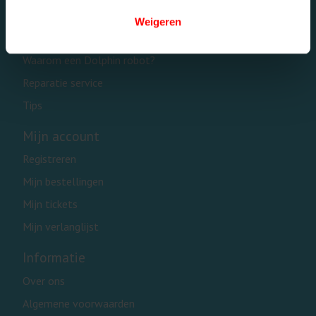
Openbare zwembaden
Weigeren
Onderdelen
Waarom een Dolphin robot?
Reparatie service
Tips
Mijn account
Registreren
Mijn bestellingen
Mijn tickets
Mijn verlanglijst
Informatie
Over ons
Algemene voorwaarden