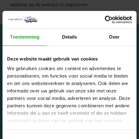
aankoop op de website te registreren.
Toestemming
Details
Over
Deze website maakt gebruik van cookies
Dolphinrobot - Onderdeel van Zwemland B.V. www.zwemland.nl
We gebruiken cookies om content en advertenties te
personaliseren, om functies voor social media te bieden
en om ons websiteverkeer te analyseren. Ook delen we
Categorieën
informatie over uw gebruik van onze site met onze
partners voor social media, adverteren en analyse. Deze
Privé zwembaden
partners kunnen deze gegevens combineren met andere
Openbare zwembaden
informatie die u aan ze heeft verstrekt of die ze hebben
verzameld op basis van uw gebruik van hun services.
Onderdelen
Waarom een Dolphin robot?
Toestemmingsselectie