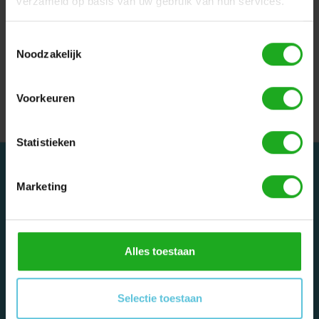
verzameld op basis van uw gebruik van hun services.
Toestemmingsselectie
Ik kan mijn draadloze
Noodzakelijk
Dolphin Liberty robot
zwembadreiniger
inschakelen, maar hij
beweegt niet.
Voorkeuren
Statistieken
Marketing
Dolphinrobot - Onderdeel van Zwemland B.V. www.zwemland.nl
Alles toestaan
Categorieën
Selectie toestaan