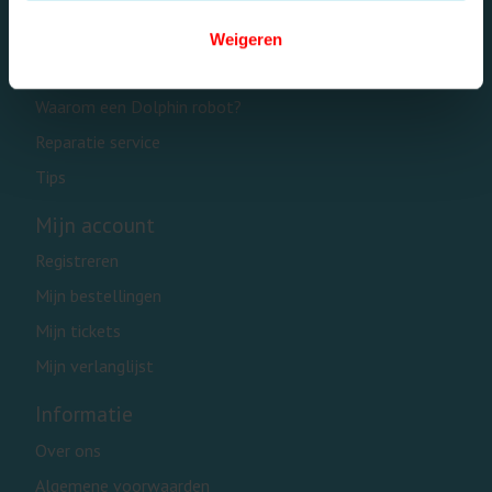
Privé zwembaden
Openbare zwembaden
Weigeren
Onderdelen
Waarom een Dolphin robot?
Reparatie service
Tips
Mijn account
Registreren
Mijn bestellingen
Mijn tickets
Mijn verlanglijst
Informatie
Over ons
Algemene voorwaarden