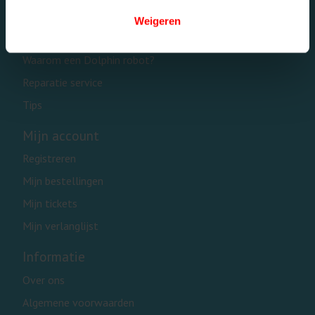
Openbare zwembaden
Weigeren
Onderdelen
Waarom een Dolphin robot?
Reparatie service
Tips
Mijn account
Registreren
Mijn bestellingen
Mijn tickets
Mijn verlanglijst
Informatie
Over ons
Algemene voorwaarden