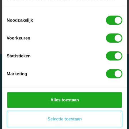
Toestemmingsselectie
Noodzakelijk
Dolphin Wave 150
Zwembadrobot
€7.950,00
Voorkeuren
Statistieken
Marketing
Dolphinrobot - Onderdeel van Zwemland B.V. www.zwemland.nl
Alles toestaan
Categorieën
Selectie toestaan
Privé zwembaden