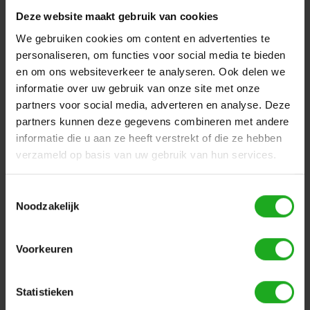
Deze website maakt gebruik van cookies
9995009
We gebruiken cookies om content en advertenties te
Deze printplaat bevind zich in de motor van de robot. De
personaliseren, om functies voor social media te bieden
garantie vervalt op het moment dat de motor door
amateurs wordt open gemaakt, dus valt uw robot nog in
en om ons websiteverkeer te analyseren. Ook delen we
de garantie? Laat hem dan door een erkend bedrijf
informatie over uw gebruik van onze site met onze
repareren.
partners voor social media, adverteren en analyse. Deze
partners kunnen deze gegevens combineren met andere
informatie die u aan ze heeft verstrekt of die ze hebben
verzameld op basis van uw gebruik van hun services.
Dit vind je misschien ook leuk
Toestemmingsselectie
Noodzakelijk
Items van productcarrousel
Voorkeuren
Statistieken