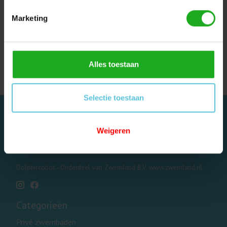
Marketing
Dolphin transformator
stekker kabel
€29,95
Alles toestaan
Selectie toestaan
Weigeren
Dolphinrobot - Onderdeel van Zwemland B.V. www.zwemland.nl
Categorieën
Privé zwembaden