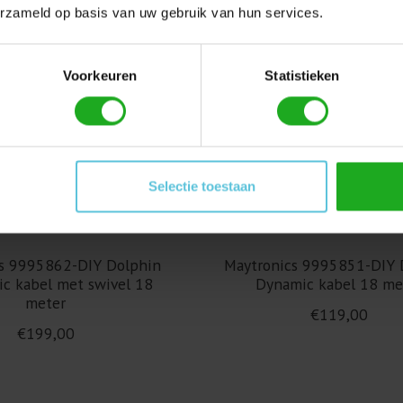
erzameld op basis van uw gebruik van hun services.
Voorkeuren
Statistieken
Selectie toestaan
s 9995862-DIY Dolphin
Maytronics 9995851-DIY 
ic kabel met swivel 18
Dynamic kabel 18 me
meter
€119,00
€199,00