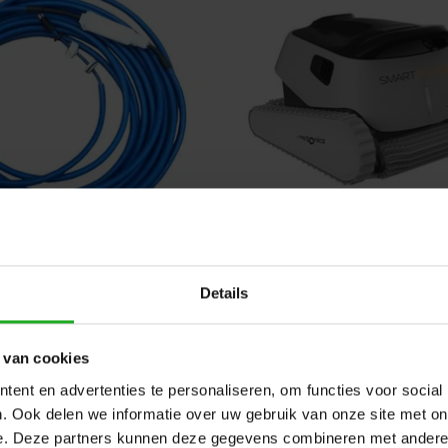
s 9995899-DIY Dolphin
Dolphin Scoop Smart
 kabel met swivel 18
Zwembadrobot
Details
meter
€1.320,00
€1.585,0
€232,95
 van cookies
ent en advertenties te personaliseren, om functies voor social
. Ook delen we informatie over uw gebruik van onze site met on
e. Deze partners kunnen deze gegevens combineren met andere i