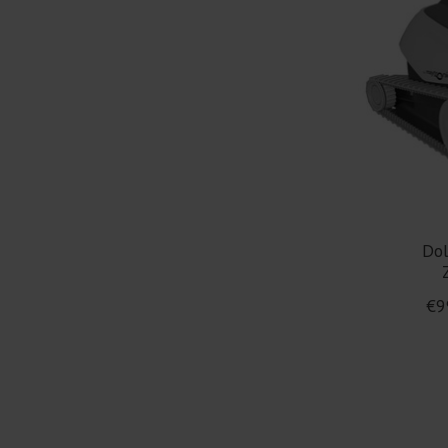
Dol
€9