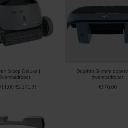
hin Scoop Deluxe |
Dolphin Skimmi opperv
Zwembadrobot
zwembadrobot
911,00
€2.171,95
€570,00