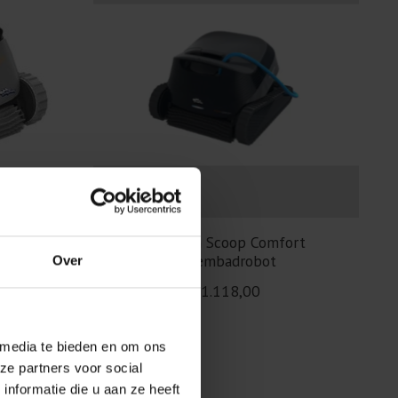
 |
Dolphin Scoop Comfort
Zwembadrobot
Over
0
€1.118,00
 media te bieden en om ons
ze partners voor social
nformatie die u aan ze heeft