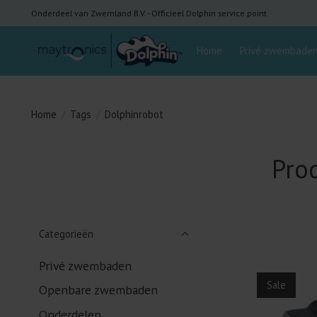
Onderdeel van Zwemland B.V. - Officieel Dolphin service point
Home
Privé zwembade
Home
/
Tags
/
Dolphinrobot
Pro
Categorieën
Privé zwembaden
Sale
Openbare zwembaden
Onderdelen