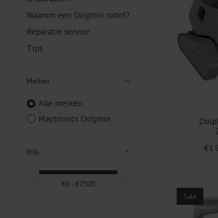
Waarom een Dolphin robot?
Reparatie service
Tips
Merken
Alle merken
Maytronics Dolphin
Dolp
€1.
Prijs
Minimale prijswaarde
Price maximum value
€
0
- €
2500
Sale