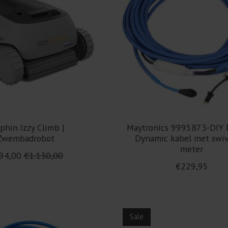
phin Izzy Climb |
Maytronics 9995873-DIY 
Zwembadrobot
Dynamic kabel met swiv
meter
94,00
€1.130,00
€229,95
Sale