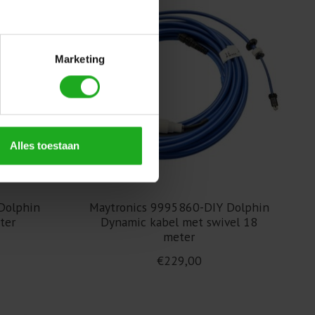
Marketing
Alles toestaan
Dolphin
Maytronics 9995860-DIY Dolphin
ter
Dynamic kabel met swivel 18
meter
€229,00