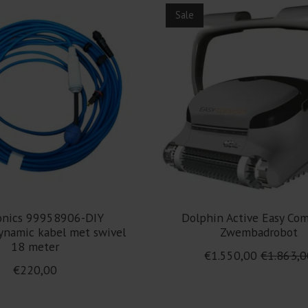
Sale
onics 99958906-DIY
Dolphin Active Easy Com
ynamic kabel met swivel
Zwembadrobot
18 meter
€1.550,00
€1.863,0
€220,00