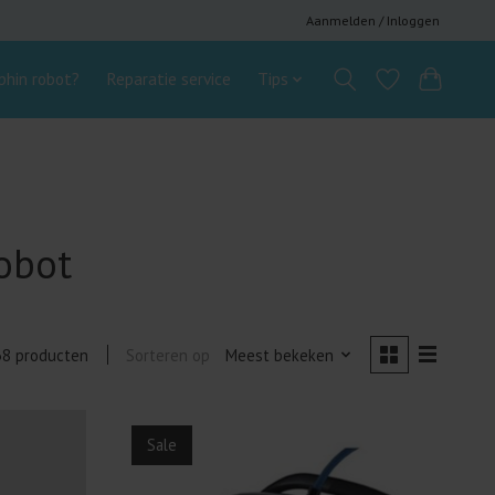
Aanmelden / Inloggen
hin robot?
Reparatie service
Tips
obot
Sorteren op
Meest bekeken
38 producten
Sale