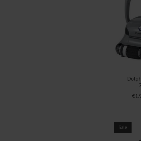
Dolph
€1.
Sale