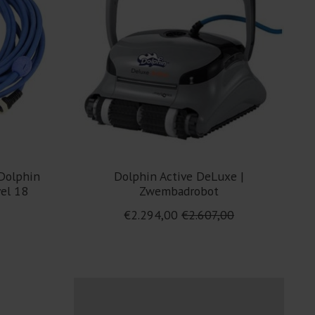
Dolphin
Dolphin Active DeLuxe |
el 18
Zwembadrobot
€2.294,00
€2.607,00