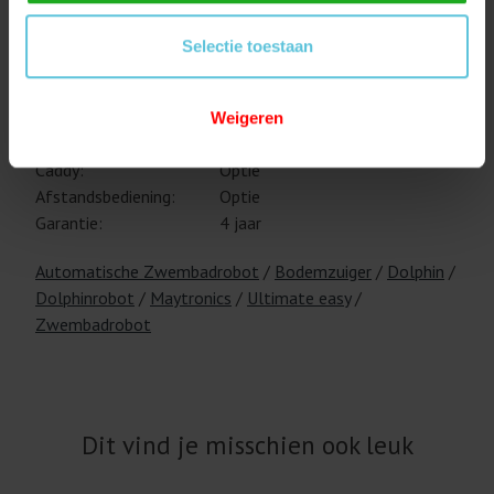
Filtratie:
Filtermandje
Gewicht van robot:
11,5 kg
Selectie toestaan
Kabellengte:
18 meter
Navigatie en
CleverClean™
wendbaarheid:
Weigeren
App:
Ja
Caddy:
Optie
Afstandsbediening:
Optie
Garantie:
4 jaar
Automatische Zwembadrobot
/
Bodemzuiger
/
Dolphin
/
Dolphinrobot
/
Maytronics
/
Ultimate easy
/
Zwembadrobot
Dit vind je misschien ook leuk