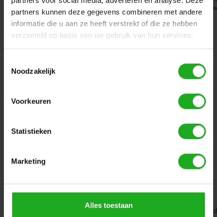
partners voor social media, adverteren en analyse. Deze
Navigatie en wendbaarheid:
CleverClean
partners kunnen deze gegevens combineren met andere
App:
Ja
informatie die u aan ze heeft verstrekt of die ze hebben
Caddy:
Nee
verzameld op basis van uw gebruik van hun services.
Afstandsbediening:
Nee
Garantie:
2 jaar
Toestemmingsselectie
Noodzakelijk
Handleiding:
Voorkeuren
Statistieken
Dolphin Ultimate Easy
Marketing
Ideale zwembadlengte:
tot 15 meter
Reinigingsdekking:
Bodem, wand, waterlijn
Borstels:
2 borstels
Swivel:
Ja
Alles toestaan
Reinigingscyclus tijd:
3: fastmode, bodem, bodem en wan