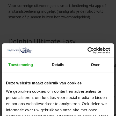
Voor sommige uitvoeringen is smart‑bediening via app of
afstandsbediening mogelijk (handig als je de robot wilt
starten of plannen buiten het zwembadgebied).
Dolphin Ultimate Easy
Zwembadrobot
Ideale zwembadlengte:
15 meter
Toestemming
Details
Over
Reinigingsdekking:
Bodem, wand 
Borstels:
2 borstels
Swivel:
Ja
Deze website maakt gebruik van cookies
3: fastmode,
Reinigingscyclus tijd:
wand
We gebruiken cookies om content en advertenties te
Filtratie:
Filtermandje
personaliseren, om functies voor social media te bieden
Gewicht van robot:
11,5 kg
en om ons websiteverkeer te analyseren. Ook delen we
Kabellengte:
18 meter
informatie over uw gebruik van onze site met onze
PowerStream 