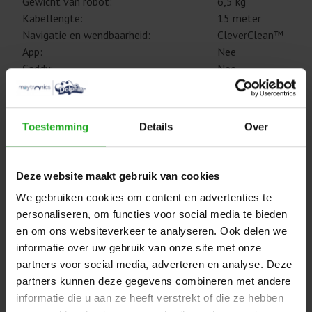
Gewicht van robot:
6,5 kg
Kabellengte:
15 meter
Navigatie en wendbaarheid:
CleverClean™
App:
Nee
Caddy:
Nee
Afstandsbediening:
Nee
2 jaar
Garantie:
Toestemming
Details
Over
! Gebruik de zwembadrobot alléén in de volgende
Deze website maakt gebruik van cookies
wateromstandigheden !
We gebruiken cookies om content en advertenties te
Chloor
Maximaal 4 PPM
personaliseren, om functies voor social media te bieden
pH
6.8 - 7.8 PPM
en om ons websiteverkeer te analyseren. Ook delen we
6-35°C/ 43-95°F (onder 15°C/59°F kan het
informatie over uw gebruik van onze site met onze
Temperatuur
klimmen beïnvloed worden)
partners voor social media, adverteren en analyse. Deze
Maximaal = 5000 PPM
NaCl
partners kunnen deze gegevens combineren met andere
informatie die u aan ze heeft verstrekt of die ze hebben