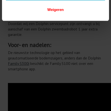
Voor vragen of meer informatie over het onderhoud van
de zwembadrobot neem
contact
met ons op.
Weigeren
Dolphinrobot is een
Dolphin servicepunt
,
wij kunnen
onderdelen vervangen en zwembadrobots repareren.
Doordat wij een Dolphin servicepunt zijn ontvangt u bij
aanschaf van een Dolphin zwembadrobot 1 jaar extra
garantie.
Voor- en nadelen:
De nieuwste technologie op het gebied van
geautomatiseerde bodemzuigers, anders dan de Dolphin
Family S300i
beschikt de Family S100 niet over een
smartphone app.