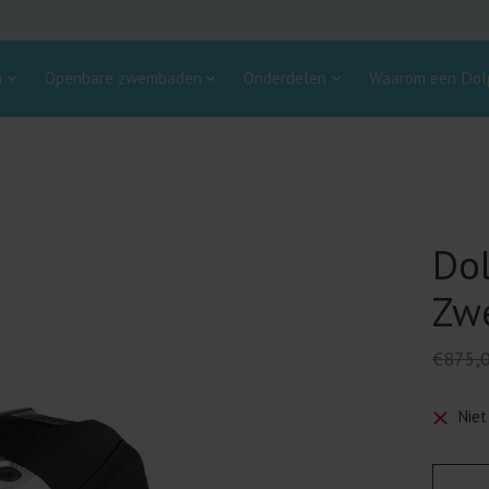
n
Openbare zwembaden
Onderdelen
Waarom een Dolp
Dol
Zw
€875,
Niet