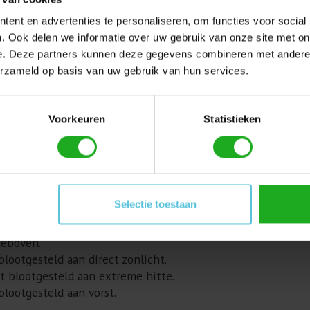
M
ent en advertenties te personaliseren, om functies voor social
. Ook delen we informatie over uw gebruik van onze site met on
F (onder 15°C/59°F kan het klimmen beïnvloed worden)
e. Deze partners kunnen deze gegevens combineren met andere i
00 PPM
erzameld op basis van uw gebruik van hun services.
Voorkeuren
Statistieken
t de toegang tot de filterruimte voor een eenvoudige reini
 verwijderen uit het zwembad. Daarnaast heeft de zwembadr
Selectie toestaan
ats.
peraturen tussen 0-30°C (32-86°F).
teboven.
lootgesteld aan direct zonlicht.
t blootgesteld aan extreme hitte.
blootgesteld aan vorst.