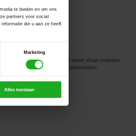
 media te bieden en om ons
ze partners voor social
nformatie die u aan ze heeft
Marketing
ging. Voorzien van een snelle water aflaat waardoor
obot een energiebesparende transformator.
Alles toestaan