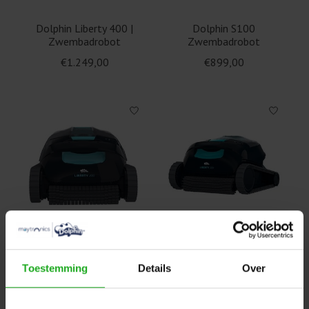
Dolphin Liberty 400 |
Dolphin S100
Zwembadrobot
Zwembadrobot
€1.249,00
€899,00
Dolphin Liberty 200 |
Dolphin Liberty 300 |
Zwembadrobot
Zwembadrobot
Toestemming
Details
Over
€999,00
€1.049,00