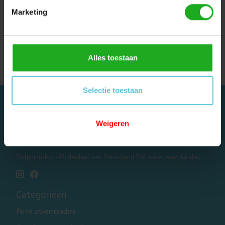
Marketing
Dolphin M200 |
Dolphin Scoop Smart
Zwembadrobot
Zwembadrobot
€995,00
€970,00
Alles toestaan
Selectie toestaan
Weigeren
Dolphinrobot - Onderdeel van Zwemland B.V. www.zwemland.nl
Categorieën
Privé zwembaden