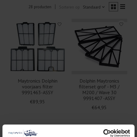
28 producten
Sorteren op
Standaard
Maytronics Dolphin
Dolphin Maytronics
voorjaars filter
filterset grof - M3 /
9991463-ASSY
M200 / Wave 30
9991407 -ASSY
€89,95
€64,95