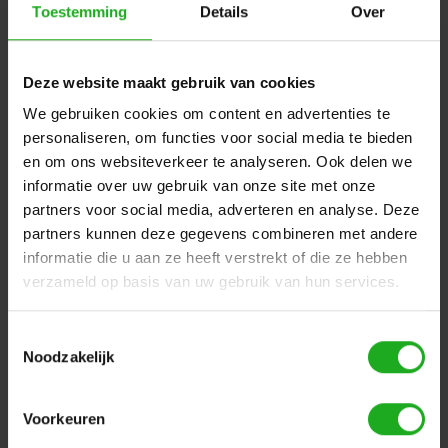
Toestemming
Details
Over
swivel 18 meter voor M700
Deze kabel is 18 meter lang en voorzien van een 3-pins
Deze website maakt gebruik van cookies
aansluiting.
We gebruiken cookies om content en advertenties te
De kabel is voorzien van een swivel.
personaliseren, om functies voor social media te bieden
en om ons websiteverkeer te analyseren. Ook delen we
informatie over uw gebruik van onze site met onze
18
/
18 meter
/
9995899
/
Dolphin
/
Dolphinrobot
/
partners voor social media, adverteren en analyse. Deze
dynamic
/
kabel
/
Maytronics
/
meter
/
swivel
/
partners kunnen deze gegevens combineren met andere
Zwembadrobot
informatie die u aan ze heeft verstrekt of die ze hebben
verzameld op basis van uw gebruik van hun services.
Toestemmingsselectie
Dit vind je misschien ook leuk
Noodzakelijk
Items van productcarrousel
Voorkeuren