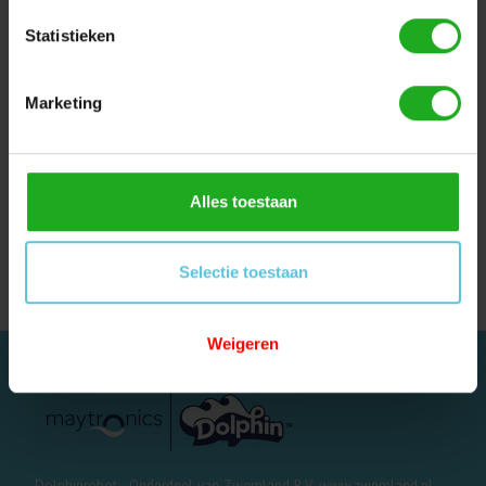
Statistieken
Marketing
Maytronics 9995899-
Maytronics Dolphin
DIY Dolphin Dynamic
transformator stekker
Alles toestaan
kabel met swivel 18
kabel voor Zenit 10
meter voor M600
€24,95
€232,95
Selectie toestaan
Weigeren
Dolphinrobot - Onderdeel van Zwemland B.V. www.zwemland.nl