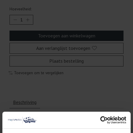
Hoeveelheid:
Toevoegen aan winkelwagen
Aan verlanglijst toevoegen
Plaats bestelling
Toevoegen om te vergelijken
Beschrijving
Maytronics 9995899-DIY
Dolphin Dynamic kabel met