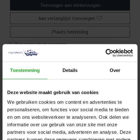
Toevoegen aan winkelwagen
Aan verlanglijst toevoegen
Plaats bestelling
Toevoegen om te vergelijken
Toestemming
Details
Over
Beschrijving
Deze website maakt gebruik van cookies
Maytronics 99958903-DIY
We gebruiken cookies om content en advertenties te
Dolphin Diagnostic 18
personaliseren, om functies voor social media te bieden
en om ons websiteverkeer te analyseren. Ook delen we
meter
informatie over uw gebruik van onze site met onze
partners voor social media, adverteren en analyse. Deze
Deze kabel is 18 meter lang en voorzien van een 2-pins
partners kunnen deze gegevens combineren met andere