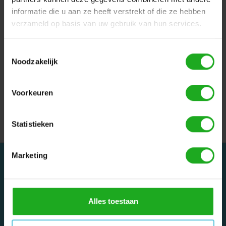
aansluiting.
informatie die u aan ze heeft verstrekt of die ze hebben
Geschikt voor:
verzameld op basis van uw gebruik van hun services.
Dolphin S200
Dolphin Z1B
Toestemmingsselectie
Noodzakelijk
18meter
/
99958903
/
Diagnostic
/
Dolphin
/
Voorkeuren
Dolphinrobot
/
kabel
/
Maytronics
/
meter
/
Zwembadrobot
Statistieken
Marketing
Alles toestaan
Dolphinrobot - Onderdeel van Zwemland B.V. www.zwemland.nl