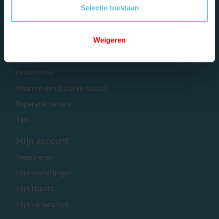
Selectie toestaan
Categorieën
Weigeren
Privé zwembaden
Openbare zwembaden
Onderdelen
Waarom een Dolphin robot?
Reparatie service
Tips
Mijn account
Registreren
Mijn bestellingen
Mijn tickets
Mijn verlanglijst