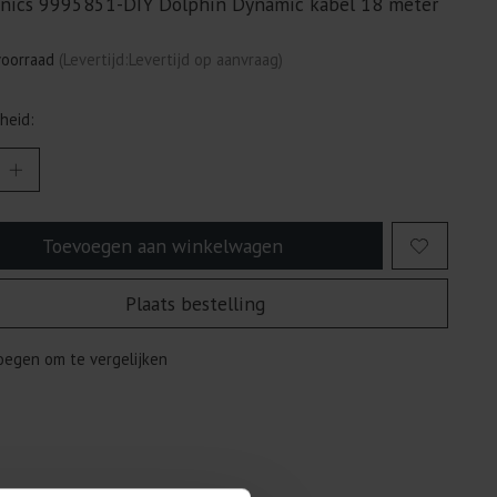
nics 9995851-DIY Dolphin Dynamic kabel 18 meter
voorraad
(Levertijd:Levertijd op aanvraag)
heid:
Toevoegen aan winkelwagen
Plaats bestelling
egen om te vergelijken