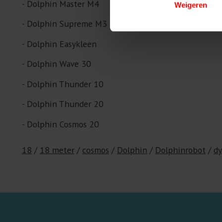
- Dolphin Master M4
Weigeren
- Dolphin Supreme M3
- Dolphin Easykleen
- Dolphin Wave 30
- Dolphin Thunder 10
- Dolphin Thunder 20
- Dolphin Cosmos 20
18
/
18 meter
/
cosmos
/
Dolphin
/
Dolphinrobot
/
d