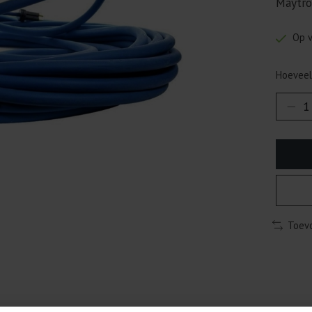
Maytro
Op 
Hoeveel
Toevo