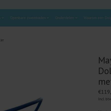
n
Openbare zwembaden
Onderdelen
Waarom een Dolp
ter
Ma
Do
me
€119
Incl. bt