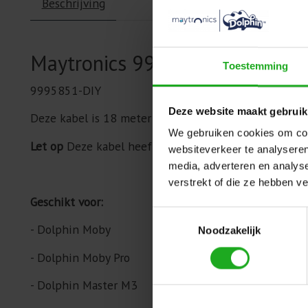
Beschrijving
Maytronics 9995851-DIY Dolph
Toestemming
9995851-DIY
Deze website maakt gebruik
Deze kabel is 18 meter lang en is voorzien van een 2-
We gebruiken cookies om cont
Let op
Deze kabel heeft geen swivel
websiteverkeer te analyseren
media, adverteren en analys
verstrekt of die ze hebben v
Geschikt voor:
Toestemmingsselectie
- Dolphin Moby
Noodzakelijk
- Dolphin Moby Pro
- Dolphin Master M3