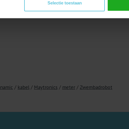
Selectie toestaan
ynamic
/
kabel
/
Maytronics
/
meter
/
Zwembadrobot