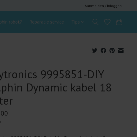
Aanmelden / Inloggen
hin robot?
Reparatie service
Tips
ytronics 9995851-DIY
lphin Dynamic kabel 18
ter
,00
w