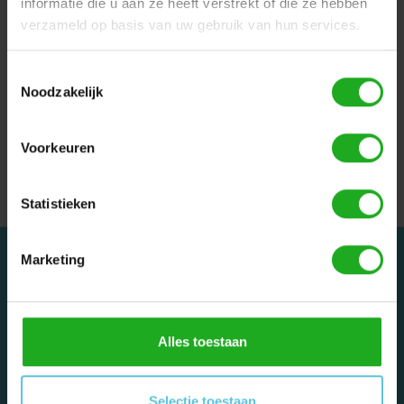
informatie die u aan ze heeft verstrekt of die ze hebben
verzameld op basis van uw gebruik van hun services.
Toestemmingsselectie
Noodzakelijk
Dolphin M200 |
Dolphin Wave 150
Zwembadrobot
Zwembadrobot
Voorkeuren
€995,00
€7.950,00
Statistieken
Marketing
Alles toestaan
Dolphinrobot - Onderdeel van Zwemland B.V. www.zwemland.nl
Selectie toestaan