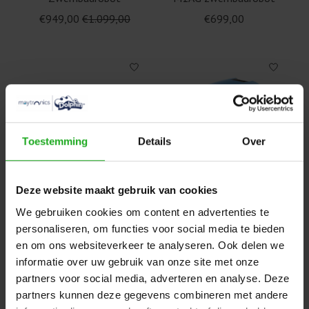
€949,00
€1.099,00
€699,00
Toestemming
Details
Over
Deze website maakt gebruik van cookies
Dolphin Wave 20 |
Dolphin Zenit Z Fun |
Zwembadrobot
Zwembadrobot
We gebruiken cookies om content en advertenties te
€1.895,00
€999,00
personaliseren, om functies voor social media te bieden
en om ons websiteverkeer te analyseren. Ook delen we
informatie over uw gebruik van onze site met onze
partners voor social media, adverteren en analyse. Deze
partners kunnen deze gegevens combineren met andere