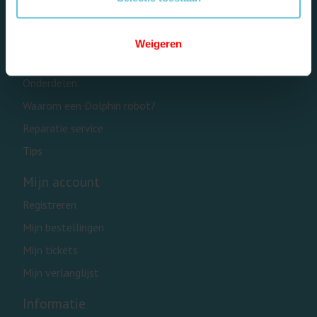
Categorieën
Privé zwembaden
Weigeren
Openbare zwembaden
Onderdelen
Waarom een Dolphin robot?
Reparatie service
Tips
Mijn account
Registreren
Mijn bestellingen
Mijn tickets
Mijn verlanglijst
Informatie