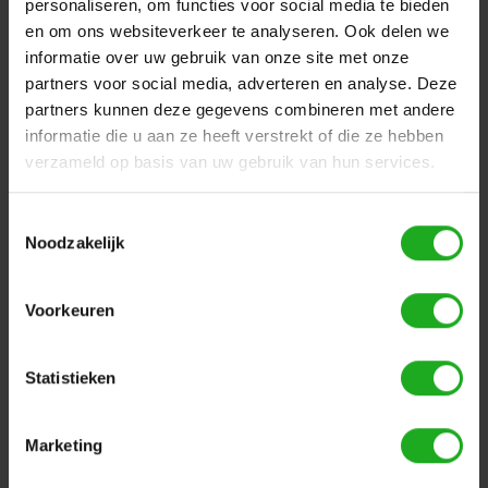
personaliseren, om functies voor social media te bieden
en om ons websiteverkeer te analyseren. Ook delen we
informatie over uw gebruik van onze site met onze
partners voor social media, adverteren en analyse. Deze
partners kunnen deze gegevens combineren met andere
Dit vind je misschien ook leuk
informatie die u aan ze heeft verstrekt of die ze hebben
verzameld op basis van uw gebruik van hun services.
Items van productcarrousel
Toestemmingsselectie
Noodzakelijk
Voorkeuren
Statistieken
Dolphin Amphenol
Maytronics Dolphin
Socket cover Power
Amphenol Plug voor
Supply voor M700
Zenit 10
Marketing
€17,95
€26,95