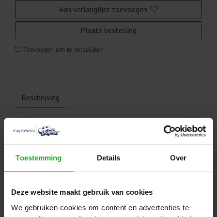
Aan verlanglijst toevoegen
Plaats bestelling
Toevoegen om te vergelijken
Beschrijving
Dolphin Amphenol Socket Power
Supply voor M600
Toestemming
Details
Over
5020011
Dit gedeelte bevind zich tussen de kabel en de
transformator.
Deze website maakt gebruik van cookies
We gebruiken cookies om content en advertenties te