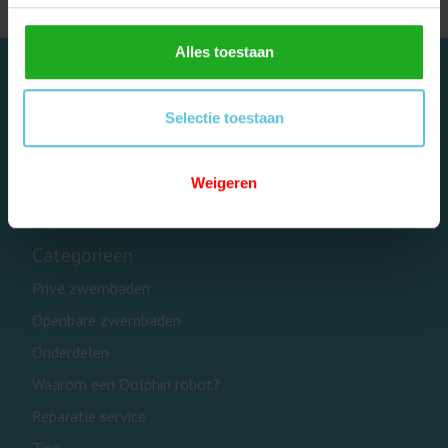
Alles toestaan
Selectie toestaan
Dolphinrobot - Onderdeel van Zwemland B.V. www.zwemland.nl
Weigeren
Categorieën
Privé zwembaden
Openbare zwembaden
Onderdelen
Waarom een Dolphin robot?
Reparatie service
Tips