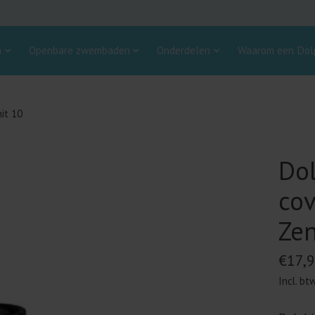
n
Openbare zwembaden
Onderdelen
Waarom een Dolp
it 10
Do
cov
Zen
€17,
Incl. bt