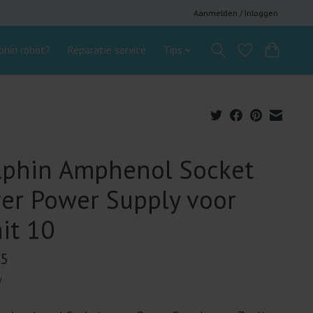
Aanmelden / Inloggen
hin robot?
Reparatie service
Tips
lphin Amphenol Socket
er Power Supply voor
it 10
95
w