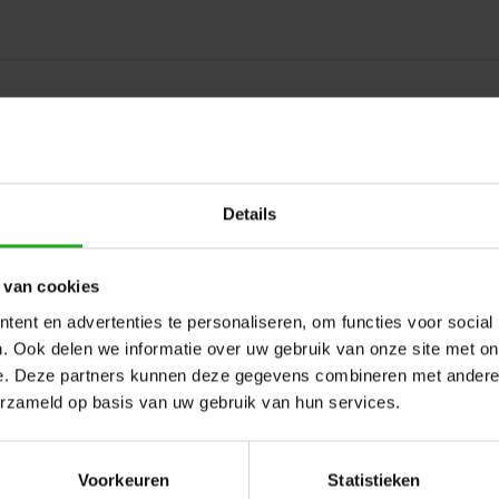
 Power Supply voor Zenit 10
Details
nit 10: Een beschermkap voor de Amphenol aansluiting va
il en water, wat bijdraagt aan een langere levensduur van 
cht de kabel van uw robot niet aan de transformator zitten
 van cookies
ent en advertenties te personaliseren, om functies voor social
. Ook delen we informatie over uw gebruik van onze site met on
e. Deze partners kunnen deze gegevens combineren met andere i
erzameld op basis van uw gebruik van hun services.
Voorkeuren
Statistieken