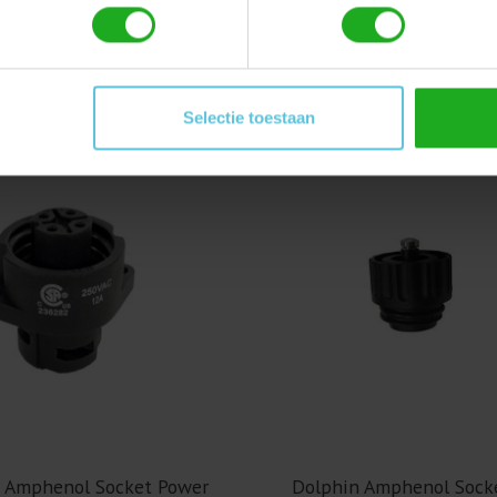
Dit vind je misschien ook leuk
Selectie toestaan
 Amphenol Socket Power
Dolphin Amphenol Socke