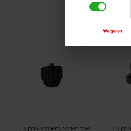
Weigeren
Items van productcarrousel
Dolphin Amphenol Socket cover
Dolphin