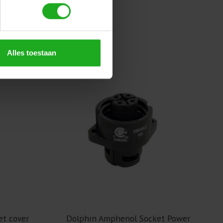
Alles toestaan
t cover
Dolphin Amphenol Socket Power