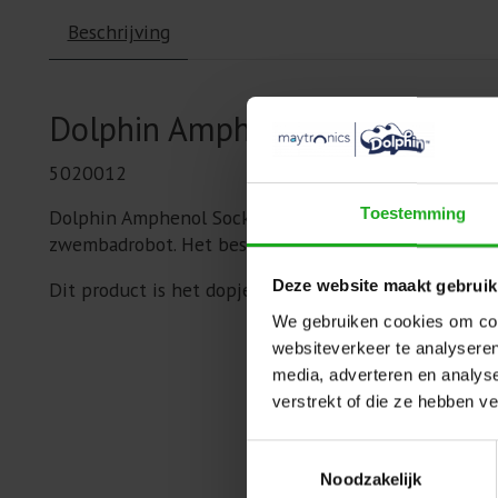
Beschrijving
Dolphin Amphenol Socket cover
5020012
Toestemming
Dolphin Amphenol Socket cover Power Supply voor Ze
zwembadrobot. Het beschermt de aansluiting tegen vu
Dit product is het dopje van de Amphenol Socket, mo
Deze website maakt gebruik
We gebruiken cookies om cont
websiteverkeer te analyseren
media, adverteren en analys
verstrekt of die ze hebben v
Toestemmingsselectie
Noodzakelijk