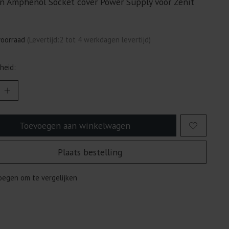
n Amphenol Socket cover Power Supply voor Zenit
voorraad
(Levertijd:2 tot 4 werkdagen levertijd)
heid:
Toevoegen aan winkelwagen
Plaats bestelling
egen om te vergelijken