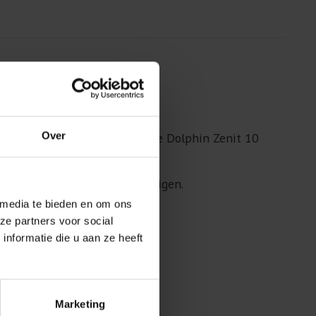
Over
n de stroomvoorziening van de Dolphin Zenit 10
de robot.
 kunt u dit dopje erop bevestigen.
 media te bieden en om ons
ze partners voor social
nformatie die u aan ze heeft
Marketing