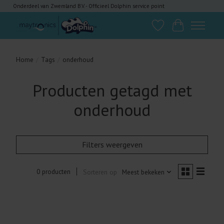
Onderdeel van Zwemland B.V. - Officieel Dolphin service point
Verlanglijst
Winkelwagen
Home
/
Tags
/
onderhoud
Producten getagd met
onderhoud
Filters weergeven
0 producten
Sorteren op
Meest bekeken