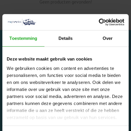
Geen producten gevonden!
Toestemming
Details
Over
Deze website maakt gebruik van cookies
We gebruiken cookies om content en advertenties te
Dolphinrobot - Onderdeel van Zwemland B.V. www.zwemland.nl
personaliseren, om functies voor social media te bieden
en om ons websiteverkeer te analyseren. Ook delen we
informatie over uw gebruik van onze site met onze
Categorieën
partners voor social media, adverteren en analyse. Deze
Privé zwembaden
partners kunnen deze gegevens combineren met andere
informatie die u aan ze heeft verstrekt of die ze hebben
Openbare zwembaden
verzameld op basis van uw gebruik van hun services.
Onderdelen
Waarom een Dolphin robot?