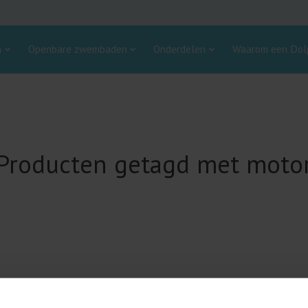
n
Openbare zwembaden
Onderdelen
Waarom een Dolp
Producten getagd met moto