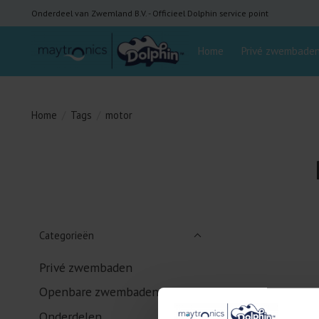
Onderdeel van Zwemland B.V. - Officieel Dolphin service point
Home
Privé zwembade
Home
/
Tags
/
motor
Categorieën
Privé zwembaden
Openbare zwembaden
Onderdelen