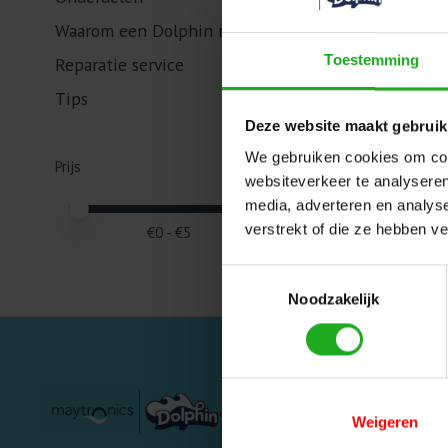
Waarom een Dolphin robot?
Toestemming
Reparatie service
Tips
Deze website maakt gebruik
We gebruiken cookies om cont
Prijs
websiteverkeer te analyseren
media, adverteren en analys
Minimale prijswaarde
Price maximum value
verstrekt of die ze hebben v
€
0
- €
5
Toestemmingsselectie
Noodzakelijk
Categorieën
Weigeren
Privé zwembaden