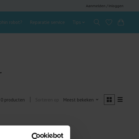
Aanmelden / Inloggen
hin robot?
Reparatie service
Tips
r
Sorteren op
Meest bekeken
0 producten