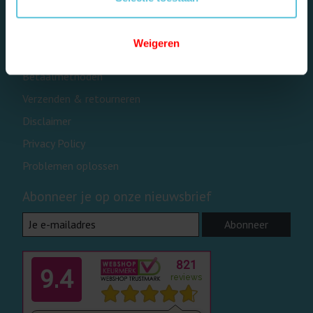
Over ons
Algemene voorwaarden
Weigeren
Contact- en reparatieformulier
Betaalmethoden
Verzenden & retourneren
Disclaimer
Privacy Policy
Problemen oplossen
Abonneer je op onze nieuwsbrief
Abonneer