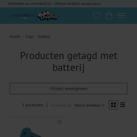
Onderdeel van Zwemland B.V. - Officieel Dolphin service point
Verlanglijst
Winkelwagen
Home
/
Tags
/
batterij
Producten getagd met
batterij
Filters weergeven
1 producten
Sorteren op
Meest bekeken