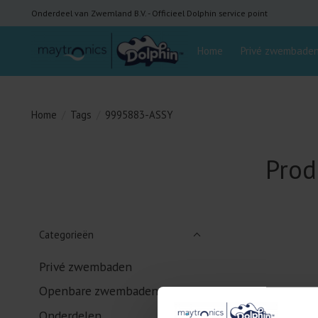
Onderdeel van Zwemland B.V. - Officieel Dolphin service point
Home
Privé zwembade
Home
/
Tags
/
9995883-ASSY
Prod
Categorieën
Privé zwembaden
Openbare zwembaden
Onderdelen