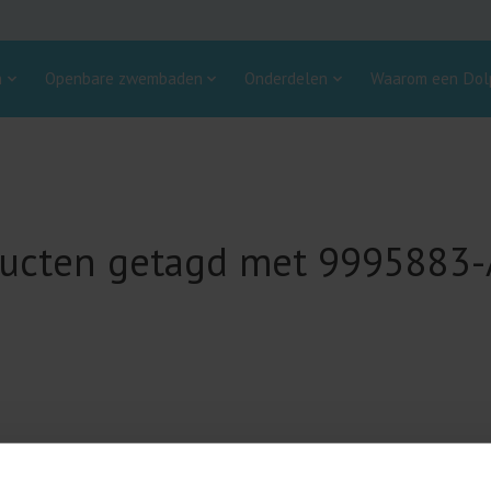
n
Openbare zwembaden
Onderdelen
Waarom een Dolp
ucten getagd met 9995883