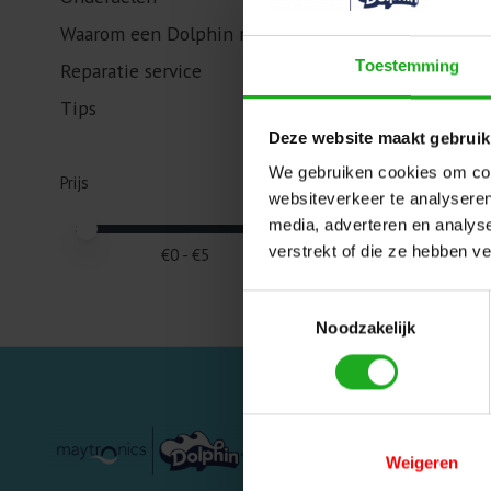
Waarom een Dolphin robot?
Toestemming
Reparatie service
Tips
Deze website maakt gebruik
We gebruiken cookies om cont
Prijs
websiteverkeer te analyseren
media, adverteren en analys
Minimale prijswaarde
Price maximum value
verstrekt of die ze hebben v
€
0
- €
5
Toestemmingsselectie
Noodzakelijk
Categorieën
Weigeren
Privé zwembaden