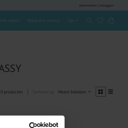
Aanmelden / Inloggen
hin robot?
Reparatie service
Tips
-ASSY
Sorteren op
Meest bekeken
0 producten