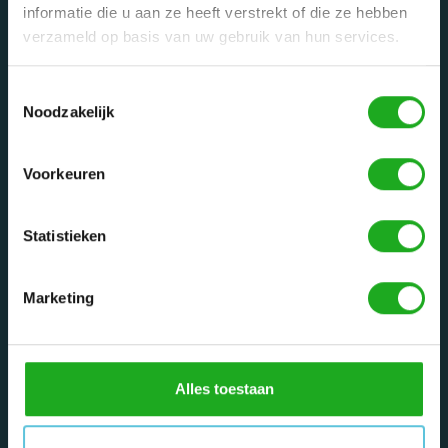
informatie die u aan ze heeft verstrekt of die ze hebben
Categorieën
verzameld op basis van uw gebruik van hun services.
Privé zwembaden
Toestemmingsselectie
Openbare zwembaden
Noodzakelijk
Onderdelen
Waarom een Dolphin robot?
Voorkeuren
Reparatie service
Tips
Statistieken
Mijn account
Marketing
Registreren
Mijn bestellingen
Mijn tickets
Alles toestaan
Mijn verlanglijst
Informatie