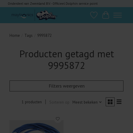
Onderdeel van Zwemland B.V. - Officieel Dolphin service point
Verlanglijst
Winkelwagen
Home
/
Tags
/
9995872
Producten getagd met
9995872
Filters weergeven
1 producten
Sorteren op
Meest bekeken