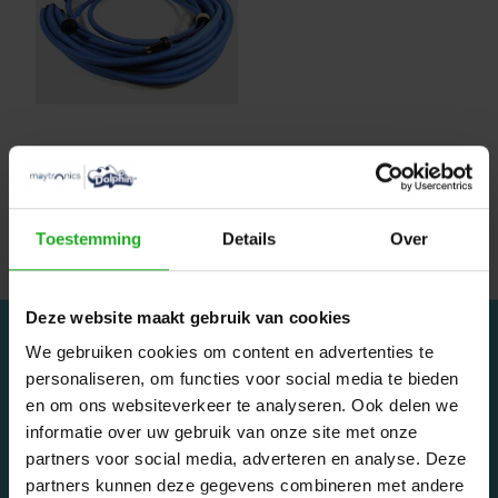
Maytronics 9995872-
DIY Dolphin Dynamic
kabel 18 meter
€245,00
Toestemming
Details
Over
Deze website maakt gebruik van cookies
We gebruiken cookies om content en advertenties te
personaliseren, om functies voor social media te bieden
en om ons websiteverkeer te analyseren. Ook delen we
informatie over uw gebruik van onze site met onze
Dolphinrobot - Onderdeel van Zwemland B.V. www.zwemland.nl
partners voor social media, adverteren en analyse. Deze
partners kunnen deze gegevens combineren met andere