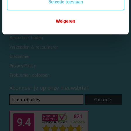
Selectie toestaan
Over ons
Algemene voorwaarden
Weigeren
Contact- en reparatieformulier
Betaalmethoden
Verzenden & retourneren
Disclaimer
Privacy Policy
Problemen oplossen
Abonneer je op onze nieuwsbrief
Abonneer