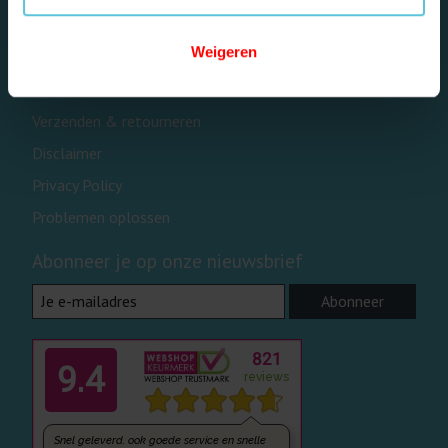
Algemene voorwaarden
Weigeren
Contact- en reparatieformulier
Betaalmethoden
Verzenden & retourneren
Disclaimer
Privacy Policy
Problemen oplossen
Abonneer je op onze nieuwsbrief
Abonneer