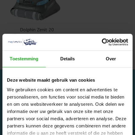
Dolphin Zenit 20
Zwembadrobot zonder
caddy
€1.489,00
Toestemming
Details
Over
Deze website maakt gebruik van cookies
We gebruiken cookies om content en advertenties te
personaliseren, om functies voor social media te bieden
en om ons websiteverkeer te analyseren. Ook delen we
informatie over uw gebruik van onze site met onze
Dolphinrobot - Onderdeel van Zwemland B.V. www.zwemland.nl
partners voor social media, adverteren en analyse. Deze
partners kunnen deze gegevens combineren met andere
informatie die u aan ze heeft verstrekt of die ze hebben
Categorieën