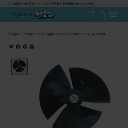
Onderdeel van Zwemland B.V. - Officieel Dolphin service point
Verlanglijst
Winkelwagen
Home
/
Maytronics Dolphin zwembadrobot impeller zwart
Product image slideshow Items