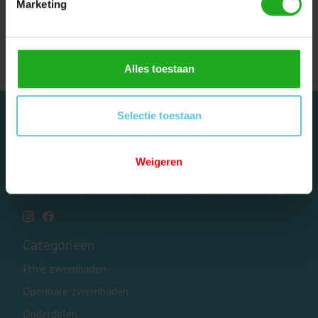
Dolphin E10 / E20 / E25
Marketing
Dolphin Poolstyle / Poolstyle Plus
Dolphin Cosmos 30
Alles toestaan
Selectie toestaan
Weigeren
Dolphinrobot - Onderdeel van Zwemland B.V. www.zwemland.nl
Categorieën
Privé zwembaden
Openbare zwembaden
Onderdelen