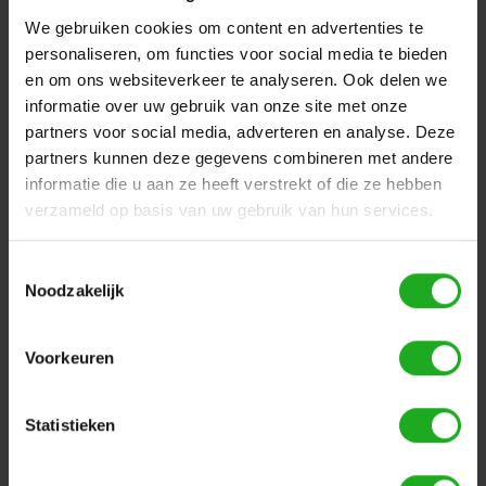
schoongemaakt word zodat de robot optimaal werkt.
We gebruiken cookies om content en advertenties te
Deze impeller is geschikt voor de volgende robots:
personaliseren, om functies voor social media te bieden
Dolphin Scoop Smart
en om ons websiteverkeer te analyseren. Ook delen we
Dolphin Active Comfort
informatie over uw gebruik van onze site met onze
Dolphin Scoop Deluxe
partners voor social media, adverteren en analyse. Deze
Dolphin Active Deluxe
partners kunnen deze gegevens combineren met andere
Dolphin Active Smart
informatie die u aan ze heeft verstrekt of die ze hebben
Dolphin Izzy Climb
verzameld op basis van uw gebruik van hun services.
Dolphin S300i / S300i Bio
Dolphin Z3i / Z1b / Zfun
Toestemmingsselectie
Dolphin SF40 / SF50 / SF60
Noodzakelijk
Dolphin S100 / S200
Dolphin Wave 30 / Wave 80
Dolphin M5 Bio
Voorkeuren
Dolphin Thunder 10 / 20 / 30
Dolphin Zenit 10 / 15 / 20 / 30
Dolphin M400 / M500
Statistieken
Dolphin Supreme M4 / M5
Dolphin Explorer / Explorer Plus