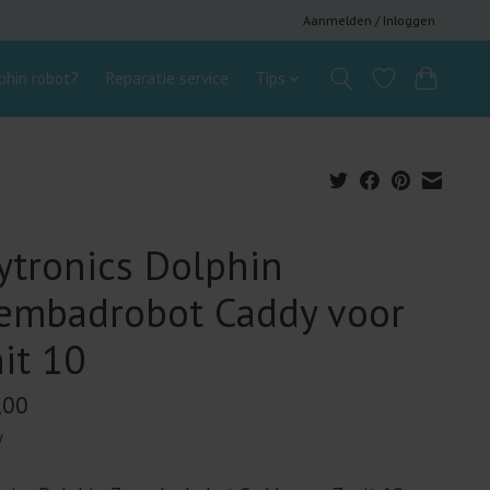
Aanmelden / Inloggen
hin robot?
Reparatie service
Tips
tronics Dolphin
embadrobot Caddy voor
it 10
,00
w