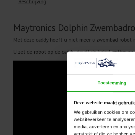
Beschrijving
Maytronics Dolphin Zwembadrob
Met deze caddy hoeft u niet meer u zwembad robot na
U zet de robot op de caddy, draait de kabel netjes o
Toestemming
Deze website maakt gebruik
We gebruiken cookies om cont
websiteverkeer te analyseren
media, adverteren en analys
verstrekt of die ze hebben v