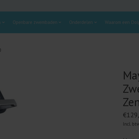
n
Openbare zwembaden
Onderdelen
Waarom een Dolp
0
May
Zw
Zen
€129
Incl. bt