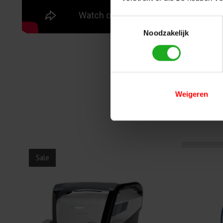
Toestemmingsselectie
Noodzakelijk
Weigeren
Items van productcarrousel
Sale