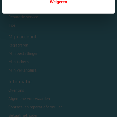
Weigeren
Waarom een Dolphin robot?
Reparatie service
Tips
Mijn account
Registreren
Mijn bestellingen
Mijn tickets
Mijn verlanglijst
Informatie
Over ons
Algemene voorwaarden
Contact- en reparatieformulier
Betaalmethoden