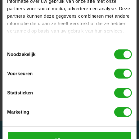
informatie over uw gebruik van onze site met onze
doorbrengen.
partners voor social media, adverteren en analyse. Deze
12 maanden garantie. Let op: de garantie vervalt
partners kunnen deze gegevens combineren met andere
wanneer de motor unit word open gemaakt.
informatie die u aan ze heeft verstrekt of die ze hebben
verzameld op basis van uw gebruik van hun services.
Geschikt voor:
Toestemmingsselectie
- Dolphin E20
Noodzakelijk
- Dolphin E25
- Dolphin Poolstyle Plus
Voorkeuren
- Dolphin S100
Statistieken
- Dolphin Izzy Climb
Marketing