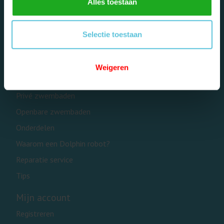
Alles toestaan
Selectie toestaan
Dolphinrobot - Onderdeel van Zwemland B.V. www.zwemland.nl
Weigeren
Categorieën
Privé zwembaden
Openbare zwembaden
Onderdelen
Waarom een Dolphin robot?
Reparatie service
Tips
Mijn account
Registreren