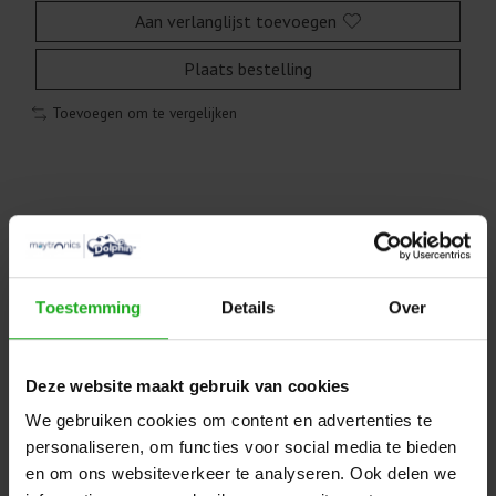
Aan verlanglijst toevoegen
Plaats bestelling
Toevoegen om te vergelijken
Beschrijving
Maytronics Dolphin motor unit
Toestemming
Details
Over
9995386-ASSY
9995386-ASSY
Deze website maakt gebruik van cookies
Als de motor unit geïnstalleerd is zal deze boven water
We gebruiken cookies om content en advertenties te
maar een paar seconden werken, door de speciale sensor
personaliseren, om functies voor social media te bieden
die in de motor gebouwd zit. Om de motor zorgvuldig te
en om ons websiteverkeer te analyseren. Ook delen we
kunnen testen moet de robot een cyclus in het water