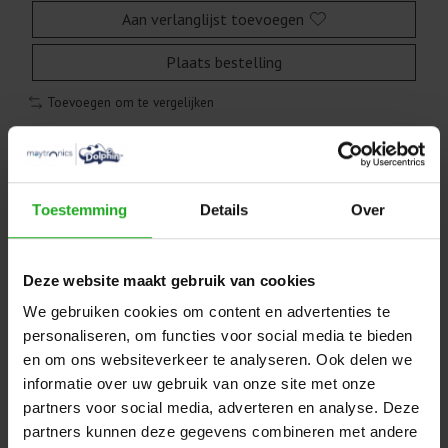
Aan verlanglijst toevoegen
Plaats bestelling
Toevoegen om te vergelijken
Beschrijving
Toestemming
Details
Over
Maytronics Dolphin motor unit
Deze website maakt gebruik van cookies
9995384-ASSY
We gebruiken cookies om content en advertenties te
personaliseren, om functies voor social media te bieden
9995384-ASSY
en om ons websiteverkeer te analyseren. Ook delen we
Als de motor unit geïnstalleerd is zal deze boven water
informatie over uw gebruik van onze site met onze
maar een paar seconden werken, door de speciale sensor
partners voor social media, adverteren en analyse. Deze
die in de motor gebouwd zit. Om de motor zorgvuldig te
partners kunnen deze gegevens combineren met andere
kunnen testen moet de robot een cyclus in het water