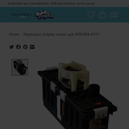
Onderdeel van Zwemland B.V. - Officieel Dolphin service point
Verlanglijst
Winkelwagen
Home
/
Maytronics Dolphin motor unit 9995384-ASSY
Product image slideshow Items