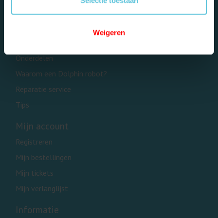
Selectie toestaan
Categorieën
Privé zwembaden
Weigeren
Openbare zwembaden
Onderdelen
Waarom een Dolphin robot?
Reparatie service
Tips
Mijn account
Registreren
Mijn bestellingen
Mijn tickets
Mijn verlanglijst
Informatie