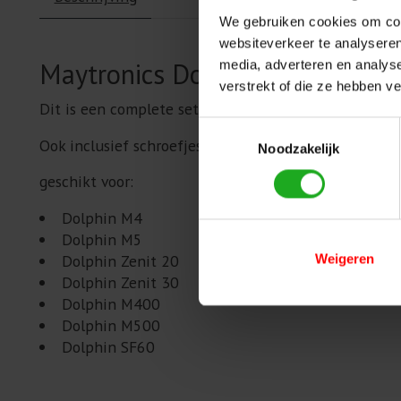
We gebruiken cookies om cont
websiteverkeer te analyseren
Maytronics Dolphin actieve bors
media, adverteren en analys
verstrekt of die ze hebben v
Dit is een complete set voor de (3de) actieve borst
Toestemmingsselectie
Ook inclusief schroefjes.
Noodzakelijk
geschikt voor:
Dolphin M4
Dolphin M5
Dolphin Zenit 20
Weigeren
Dolphin Zenit 30
Dolphin M400
Dolphin M500
Dolphin SF60