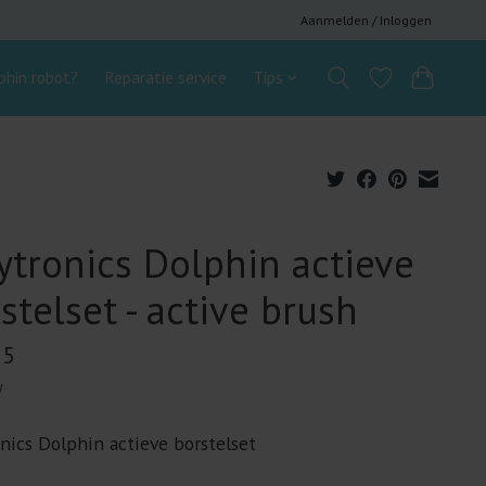
Aanmelden / Inloggen
hin robot?
Reparatie service
Tips
tronics Dolphin actieve
stelset - active brush
95
w
nics Dolphin actieve borstelset