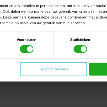
ent en advertenties te personaliseren, om functies voor social
. Ook delen we informatie over uw gebruik van onze site met on
telset - active brush
e. Deze partners kunnen deze gegevens combineren met andere i
erzameld op basis van uw gebruik van hun services.
el van uw zwembadrobot.
Voorkeuren
Statistieken
Selectie toestaan