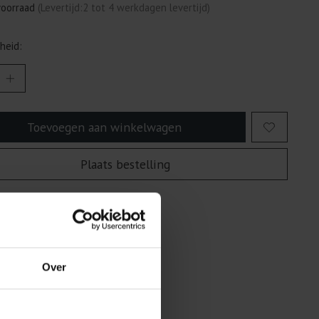
voorraad
(Levertijd:2 tot 4 werkdagen levertijd)
heid:
Toevoegen aan winkelwagen
Plaats bestelling
egen om te vergelijken
Over