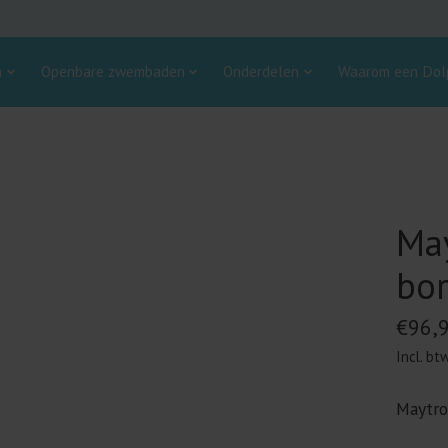
n
Openbare zwembaden
Onderdelen
Waarom een Dolp
May
bor
€96,
Incl. bt
Maytro