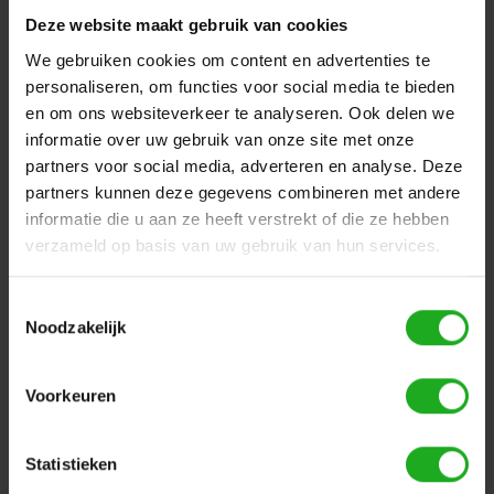
Dolphin SF50
Dolphin SF60
Deze website maakt gebruik van cookies
Dolphin Wave 30
We gebruiken cookies om content en advertenties te
Dolphin Wave 50
personaliseren, om functies voor social media te bieden
Dolphin Wave 80
en om ons websiteverkeer te analyseren. Ook delen we
Dolphin Wave 100
informatie over uw gebruik van onze site met onze
Dolphin M5 Bio
partners voor social media, adverteren en analyse. Deze
Dolphin Thunder 10
partners kunnen deze gegevens combineren met andere
Dolphin Thunder 20
Dolphin Thunder 30
informatie die u aan ze heeft verstrekt of die ze hebben
Dolphin Zenit 10
verzameld op basis van uw gebruik van hun services.
Dolphin Zenit 15
Dolphin Zenit 20
Toestemmingsselectie
Dolphin Zenit 30
Noodzakelijk
Dolphin M400
Dolphin M500
Dolphin Supreme M3
Voorkeuren
Dolphin Supreme M4
Dolphin Supreme M5
Dolphin Explorer
Statistieken
Dolphin Explorer Plus