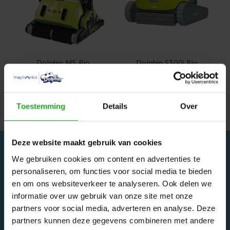
Dolphin M5 Bio
Dolphin S300i Bio
Zwembadrobot
Zwembad en
zwemvijver robot
€1.859,00
€2.099,00
€1.959,00
€2.099,00
Toestemming
Details
Over
Deze website maakt gebruik van cookies
We gebruiken cookies om content en advertenties te
personaliseren, om functies voor social media te bieden
en om ons websiteverkeer te analyseren. Ook delen we
informatie over uw gebruik van onze site met onze
Dolphinrobot - Onderdeel van Zwemland B.V. www.zwemland.nl
partners voor social media, adverteren en analyse. Deze
partners kunnen deze gegevens combineren met andere