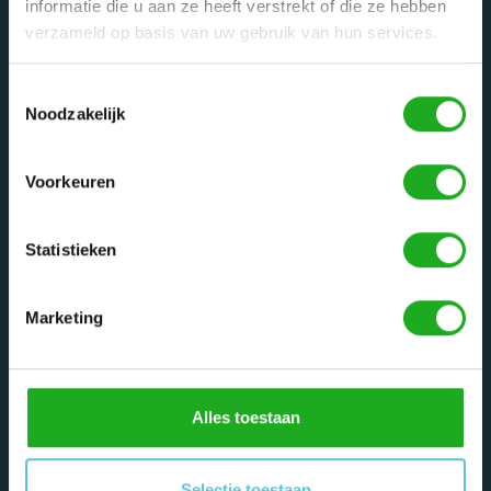
informatie die u aan ze heeft verstrekt of die ze hebben
Categorieën
verzameld op basis van uw gebruik van hun services.
Privé zwembaden
Toestemmingsselectie
Openbare zwembaden
Noodzakelijk
Onderdelen
Waarom een Dolphin robot?
Voorkeuren
Reparatie service
Tips
Statistieken
Mijn account
Marketing
Registreren
Mijn bestellingen
Mijn tickets
Alles toestaan
Mijn verlanglijst
Informatie
Selectie toestaan