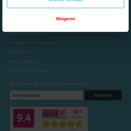
Over ons
Algemene voorwaarden
Weigeren
Contact- en reparatieformulier
Betaalmethoden
Verzenden & retourneren
Disclaimer
Privacy Policy
Problemen oplossen
Abonneer je op onze nieuwsbrief
Abonneer