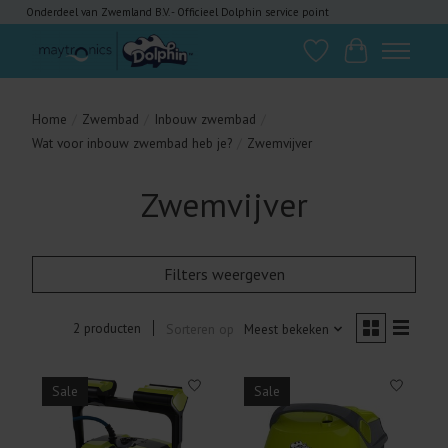
Onderdeel van Zwemland B.V. - Officieel Dolphin service point
Verlanglijst
Winkelwagen
Home
/
Zwembad
/
Inbouw zwembad
/
Wat voor inbouw zwembad heb je?
/
Zwemvijver
Zwemvijver
Filters weergeven
2 producten
Sorteren op
Meest bekeken
Sale
Sale