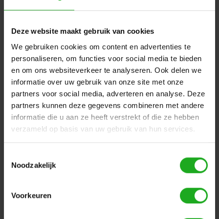
2. Bewaar de robot op een beschermde plaats bij
temperaturen tussen 0-30°C (32-86°F).
3. Bewaar de robot op de Caddy of beschermd
Deze website maakt gebruik van cookies
ondersteboven.
We gebruiken cookies om content en advertenties te
- Bewaar de robot NIET op een plaats waar hij wordt
blootgesteld aan direct zonlicht.
personaliseren, om functies voor social media te bieden
- Bewaar de robot NIET op een plaats waar deze wordt
en om ons websiteverkeer te analyseren. Ook delen we
blootgesteld aan extreme hitte.
informatie over uw gebruik van onze site met onze
- Bewaar de robot NIET op een plaats waar hij wordt
partners voor social media, adverteren en analyse. Deze
blootgesteld aan vorst.
partners kunnen deze gegevens combineren met andere
informatie die u aan ze heeft verstrekt of die ze hebben
Voor vragen of meer informatie over het onderhoud van
de zwembadrobot neem
contact
met ons op.
verzameld op basis van uw gebruik van hun services.
Dolphinrobot is een
Dolphin servicepunt,
wij kunnen
onderdelen vervangen en zwembadrobots repareren. Bij
Toestemmingsselectie
een Dolphin E25 zwembadrobot zit standaard 2 jaar
Noodzakelijk
garantie. Doordat wij een Dolphin servicepunt zijn
ontvangt u bij aanschaf van een Dolphin zwembadrobot
1 jaar extra garantie.
Voorkeuren
Voor- en nadelen: