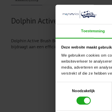
Dolphin Active Brush Bearing 6
Toestemming
Dolphin Active Brush Bearing 6001: Een lagertje voor
bijdraagt aan een efficiënte reiniging van het zwemb
Deze website maakt gebruik
We gebruiken cookies om cont
websiteverkeer te analyseren
media, adverteren en analys
verstrekt of die ze hebben v
Toestemmingsselectie
Noodzakelijk
Items van productcarrousel