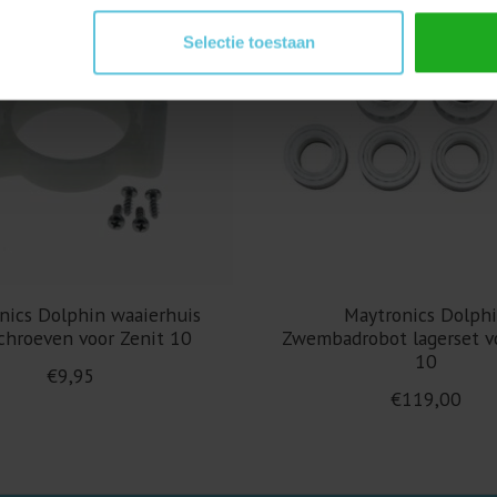
Selectie toestaan
nics Dolphin waaierhuis
Maytronics Dolph
chroeven voor Zenit 10
Zwembadrobot lagerset v
10
€9,95
€119,00