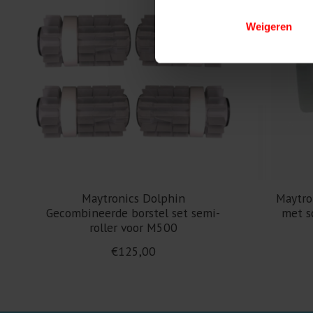
Weigeren
Maytronics Dolphin
Maytro
Gecombineerde borstel set semi-
met s
roller voor M500
€125,00