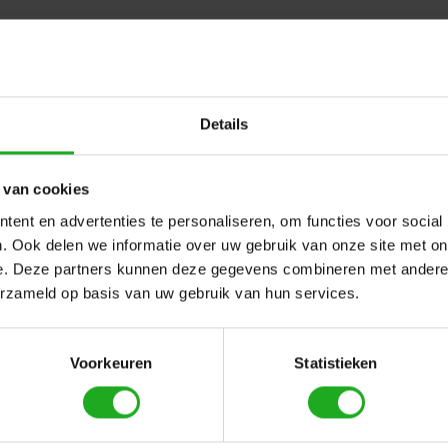
001 - Lager
Details
 de actieve borstels van een Dolphin zwembadrobot. Het zor
ad.
 van cookies
ent en advertenties te personaliseren, om functies voor social
. Ook delen we informatie over uw gebruik van onze site met on
e. Deze partners kunnen deze gegevens combineren met andere i
erzameld op basis van uw gebruik van hun services.
Dit vind je misschien ook leuk
Voorkeuren
Statistieken