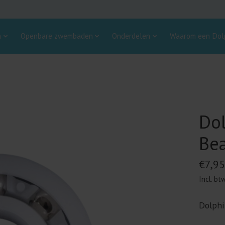
n
Openbare zwembaden
Onderdelen
Waarom een Dolp
Dol
Bea
€7,95
Incl. bt
Dolphi