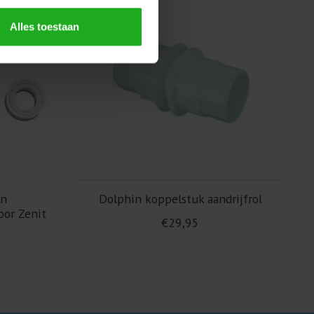
Alles toestaan
in
Dolphin koppelstuk aandrijfrol
oor Zenit
€29,95